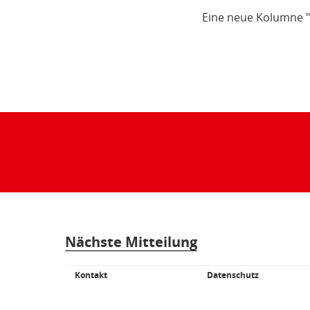
Eine neue Kolumne "
Teilen
der
Seite:
Nächste Mitteilung
Kontakt
Datenschutz
Fußbereich
Weiterführende
Links/Kleingedrucktes