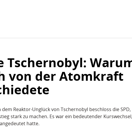
Zum Inhaltsbereich der Seite
Zum Fußbereich der Seite
re Tschernobyl: Warum
h von der Atomkraft
chiedete
dem Reaktor-Unglück von Tschernobyl beschloss die SPD, s
ieg stark zu machen. Es war ein bedeutender Kurswechsel, 
 angedeutet hatte.