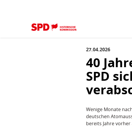
Kopfbereich
Sprungmarken-
Start
›
Aktuelles
›
Aktuelles
(aktuell)
Navigation
Sie
sind
Hauptnavigation
hier
27.04.2026
Inhaltsbereich
Aktuelles
40 Jah
SPD sic
verabs
Wenige Monate nach 
deutschen Atomausst
bereits Jahre vorher