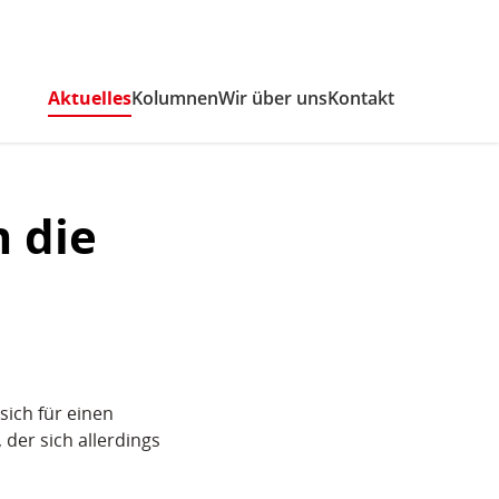
Aktuelles
(aktiv)
Kolumnen
Wir über uns
Kontakt
 die
ich für einen
der sich allerdings