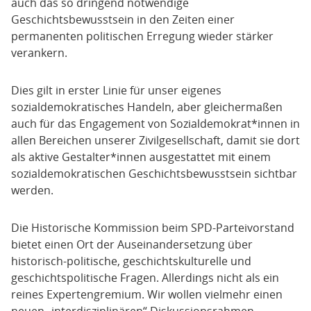
auch das so dringend notwendige
Baden-Württemberg, Villingen-Schwenningen
Geschichtsbewusstsein in den Zeiten einer
permanenten politischen Erregung wieder stärker
PD Dr. Silke Fehlemann
- Wissenschaftliche
verankern.
Mitarbeiterin,Professur für Neuere und Neueste
Geschichte, TU Dresden
Dies gilt in erster Linie für unser eigenes
sozialdemokratisches Handeln, aber gleichermaßen
Prof. Dr. Saskia Handro
- Professorin am
auch für das Engagement von Sozialdemokrat*innen in
Lehrstuhl für Didaktik der Geschichte, Universität
allen Bereichen unserer Zivilgesellschaft, damit sie dort
Münster
als aktive Gestalter*innen ausgestattet mit einem
sozialdemokratischen Geschichtsbewusstsein sichtbar
Dr. Enrico Heintzer
- wissenschaftler Mitarbeiter
werden.
Gedenkstätte und Museum Sachsenhausen /
Sowjetisches Speziallager
Die Historische Kommission beim SPD-Parteivorstand
bietet einen Ort der Auseinandersetzung über
Dr. Susanne Kitschun
- Leiterin des Ausstellungs-
historisch-politische, geschichtskulturelle und
und Gedenkort Friedhof der Märzgefallenen Berlin
geschichtspolitische Fragen. Allerdings nicht als ein
reines Expertengremium. Wir wollen vielmehr einen
JProf. Dr. Nina Kleinöder
- Juniorprofessorin für