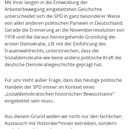
Prof. Dr. Jan C. Behrends
- ZZF Potsdam /
Mit ihrer langen in die Entwicklung der
Speziallager
Professur „Diktatur und Demokratie. Deutschland
Arbeiterbewegung eingebetteten Geschichte
und Osteuropa von 1914 bis zur Gegenwart“,
unterscheidet sich die SPD in ganz besonderer Weise
Dr. Felix Lieb
Europa-Universität Viadrina, Frankfurt/Oder
von allen anderen politischen Parteien in Deutschland.
Gerade die Erinnerung an die Novemberrevolution von
Wissenschaftlicher Mitarbeiter des Instituts für
1918 und die daraus hervorgehende Gründung der
Prof. Dr. Stefan Berger
- Professor für
Zeitgeschichte München– Berlin
ersten Demokratie, z.B. mit der Einführung des
Sozialgeschichte und soziale Bewegungen an der
Frauenwahlrechts, unterstreichen, dass die
Ruhr-Universität Bochum, Leiter des Instituts für
Sozialdemokratie wie keine andere politische Kraft die
soziale Bewegungen (ISB)
deutsche Demokratiegeschichte geprägt hat.
Prof. Dr. Bernd Braun
- Geschäftsführer der
Für uns steht außer Frage, dass das heutige politische
Stiftung Reichspräsident-Friedrich-Ebert-
Handeln der SPD immer im Kontext eines
Gedenkstätte Heidelberg, Honorarprofessor am
„sozialdemokratischen historischen Bewusstseins“
Historischen Seminar der Universität Heidelberg
eingebettet sein muss.
Prof. Dr. Nikolas Dörr
, Professur für
Aus diesem Grund wollen wir nicht nur den fachlichen
Politikwissenschaft mit Schwerpunkt Extremismus-
Austausch mit Historiker*innen betreiben, sondern
und Terrorismusforschung, Hochschule für Polizei