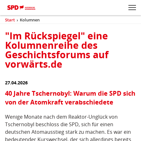
Zum Inhaltsbereich der Seite
Zum Fußbereich der Seite
Kopfbereich
Sprungmarken-
Hauptnavigation
M
Navigation
ei
Start
›
Kolumnen
(aktuell)
Sie
sind
"Im Rückspiegel" eine
Inhaltsbereich
hier
Kolumnen
Kolumnenreihe des
Geschichtsforums auf
vorwärts.de
27.04.2026
40 Jahre Tschernobyl: Warum die SPD sich
von der Atomkraft verabschiedete
Wenige Monate nach dem Reaktor-Unglück von
Tschernobyl beschloss die SPD, sich für einen
deutschen Atomausstieg stark zu machen. Es war ein
bedeutender Kurswechsel, der sich allerdings bereits